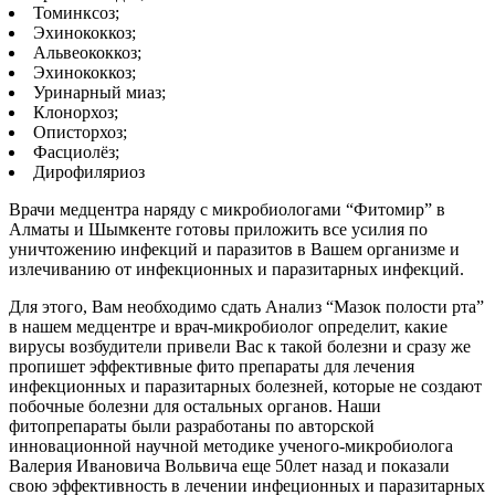
Томинксоз;
Эхинококкоз;
Альвеококкоз;
Эхинококкоз;
Уринарный миаз;
Клонорхоз;
Описторхоз;
Фасциолёз;
Дирофиляриоз
Врачи медцентра наряду с микробиологами “Фитомир” в
Алматы и Шымкенте готовы приложить все усилия по
уничтожению инфекций и паразитов в Вашем организме и
излечиванию от инфекционных и паразитарных инфекций.
Для этого, Вам необходимо сдать Анализ “Мазок полости рта”
в нашем медцентре и врач-микробиолог определит, какие
вирусы возбудители привели Вас к такой болезни и сразу же
пропишет эффективные фито препараты для лечения
инфекционных и паразитарных болезней, которые не создают
побочные болезни для остальных органов. Наши
фитопрепараты были разработаны по авторской
инновационной научной методике ученого-микробиолога
Валерия Ивановича Вольвича еще 50лет назад и показали
свою эффективность в лечении инфеционных и паразитарных