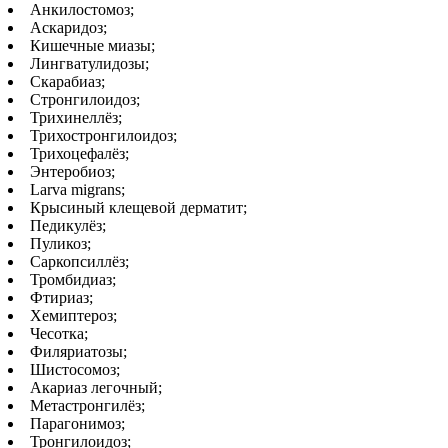
Анкилостомоз;
Аскаридоз;
Кишечные миазы;
Лингватулидозы;
Скарабиаз;
Стронгилоидоз;
Трихинеллёз;
Трихостронгилоидоз;
Трихоцефалёз;
Энтеробиоз;
Larva migrans;
Крысиный клещевой дерматит;
Педикулёз;
Пуликоз;
Саркопсиллёз;
Тромбидиаз;
Фтириаз;
Хемиптероз;
Чесотка;
Филяриатозы;
Шистосомоз;
Акариаз легочный;
Метастронгилёз;
Парагонимоз;
Тронгилоидоз;