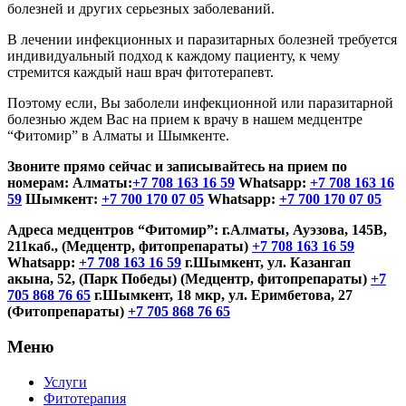
болезней и других серьезных заболеваний.
В лечении инфекционных и паразитарных болезней требуется
индивидуальный подход к каждому пациенту, к чему
стремится каждый наш врач фитотерапевт.
Поэтому если, Вы заболели инфекционной или паразитарной
болезнью ждем Вас на прием к врачу в нашем медцентре
“Фитомир” в Алматы и Шымкенте.
Звоните прямо сейчас и записывайтесь на прием по
номерам: Алматы:
+7 708 163 16 59
Whatsapp:
+7 708 163 16
59
Шымкент:
+7 700 170 07 05
Whatsapp:
+7 700 170 07 05
Адреса медцентров “Фитомир”: г.Алматы, Ауэзова, 145В,
211каб., (Медцентр, фитопрепараты)
+7 708 163 16 59
Whatsapp:
+7 708 163 16 59
г.Шымкент, ул. Казангап
акына, 52, (Парк Победы) (Медцентр, фитопрепараты)
+7
705 868 76 65
г.Шымкент, 18 мкр, ул. Еримбетова, 27
(Фитопрепараты)
+7 705 868 76 65
Меню
Услуги
Фитотерапия