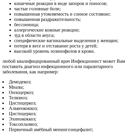
кишечные реакции в виде запоров и поносов;
частые головные боли;
повышенная утомляемость и сонное состояние;
повышенная раздражительность;
бессонница;
аллергические кожные реакции;
зуд в области ануса;
специфические вагинальные выделения у женщин;
потеря в весе и отставание роста у детей;
высокий уровень эозинофилов в крови.
любой квалифицированный врач Инфекционист может Вам
поставить диагноз инфекционного или паразитарного
заболевания, как например:
Демодекоз;
Миазы;
Онхоцеркоз;
Телязиоз;
Цистицеркоз;
Альвеококкоз;
Цистицеркоз;
Эхинококкоз;
Токсоплазмоз;
Первичный амёбный менингоэнцефалит;