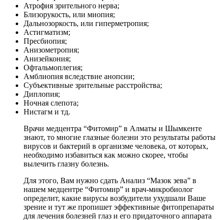
Атрофия зрительного нерва;
Близорукость, или миопия;
Дальнозоркость, или гиперметропия;
Астигматизм;
Пресбиопия;
Анизометропия;
Анизейкония;
Офтальмоплегия;
Амблиопия вследствие анопсии;
Субъективные зрительные расстройства;
Диплопия;
Ночная слепота;
Нистагм и тд.
Врачи медцентра “Фитомир” в Алматы и Шымкенте
знают, то многие глазные болезни это результаты работы
вирусов и бактерий в организме человека, от которых,
необходимо избавиться как можно скорее, чтобы
вылечить глазну болезнь.
Для этого, Вам нужно сдать Анализ “Мазок зева” в
нашем медцентре “Фитомир” и врач-микробиолог
определит, какие вирусы возбудители ухудшали Ваше
зрение и тут же пропишет эффективные фитопрепараты
для лечения болезней глаз и его придаточного аппарата