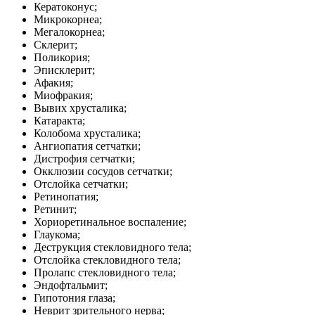
Кератоконус;
Микрокорнеа;
Мегалокорнеа;
Склерит;
Поликория;
Эписклерит;
Афакия;
Миофракия;
Вывих хрусталика;
Катаракта;
Колобома хрусталика;
Ангиопатия сетчатки;
Дистрофия сетчатки;
Окклюзии сосудов сетчатки;
Отслойка сетчатки;
Ретинопатия;
Ретинит;
Хориоретинальное воспаление;
Глаукома;
Деструкция стекловидного тела;
Отслойка стекловидного тела;
Пролапс стекловидного тела;
Эндофтальмит;
Гипотония глаза;
Неврит зрительного нерва;