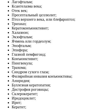
Лагофтальм;
Ксантелазма века;
Отек век;
Пресептальный целлюлит;
Птоз верхнего века, или блефароптоз;
Трихиаз;
Кератоконъюнктивит;
Халазион;
Экзофтальм;
Ячмень или гордеолум;
Энофтальм;
Эпифора;
Глазной пемфигоид;
Конъюнктивит;
Пингвекула;
Трахома;
Синдром сухого глаза;
Филярийная инвазия конъюнктивы;
Аниридия;
Буллезная кератопатия;
Дистрофия роговицы;
Склерокератит;
Иридоциклит;
Ирит;
Кератит;