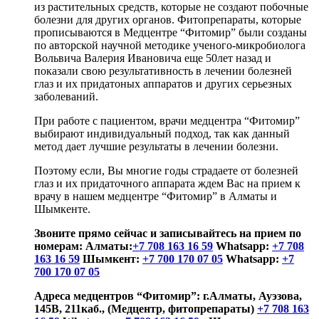
из растительных средств, которые не создают побочные
болезни для других органов. Фитопрепараты, которые
прописываются в Медцентре “Фитомир” были созданы
по авторской научной методике ученого-микробиолога
Вольвича Валерия Ивановича еще 50лет назад и
показали свою результативность в лечении болезней
глаз и их придатоных аппаратов и других серьезных
заболеваний.
При работе с пациентом, врачи медцентра “Фитомир”
выбирают индивидуальный подход, так как данный
метод дает лучшие результаты в лечении болезни.
Поэтому если, Вы многие годы страдаете от болезней
глаз и их придаточного аппарата ждем Вас на прием к
врачу в нашем медцентре “Фитомир” в Алматы и
Шымкенте.
Звоните прямо сейчас и записывайтесь на прием по
номерам: Алматы:
+7 708 163 16 59
Whatsapp:
+7 708
163 16 59
Шымкент:
+7 700 170 07 05
Whatsapp:
+7
700 170 07 05
Адреса медцентров “Фитомир”: г.Алматы, Ауэзова,
145В, 211каб., (Медцентр, фитопрепараты)
+7 708 163