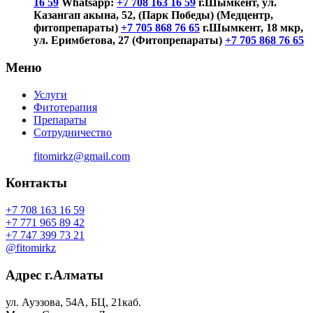
16 59
Whatsapp:
+7 708 163 16 59
г.Шымкент, ул.
Казангап акына, 52, (Парк Победы) (Медцентр,
фитопрепараты)
+7 705 868 76 65
г.Шымкент, 18 мкр,
ул. Еримбетова, 27 (Фитопрепараты)
+7 705 868 76 65
Меню
Услуги
Фитотерапия
Препараты
Сотрудничество
fitomirkz@gmail.com
Контакты
+7 708 163 16 59
+7 771 965 89 42
+7 747 399 73 21
@fitomirkz
Адрес г.Алматы
ул. Ауэзова, 54A, БЦ, 21каб.