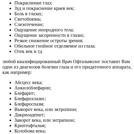
Покраснение глаз;
Зуд и покраснение краев век;
Боль в глазах;
Светобоязнь;
Слезотечение;
Ощущение инородного тела;
Ощущение засоренности в глазах;
Резкое снижение остроты зрения;
Обильное гнойное отделяемое из глаза;
Отек век и тд
любой квалифицированный Врач Офтальмолог поставит Вам
один из диагнозов болезни глаза и его придаточного аппарата,
как например:
Абсцесс века;
Анкилоблефарон;
Блефарит;
Блефарохлазис;
Блефароспазм;
Выворот века, или эктропион;
Дакриоаденит;
Заворот века, или энтрапион;
Криптофтальм;
Колобома века;