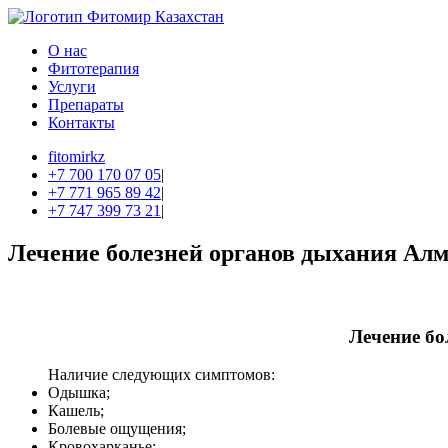
О нас
Фитотерапия
Услуги
Препараты
Контакты
fitomirkz
+7 700 170 07 05
|
+7 771 965 89 42
|
+7 747 399 73 21
|
Лечение болезней органов дыхания Ал
Лечение бо
Наличие следующих симптомов:
Одышка;
Кашель;
Болевые ощущения;
Кровохарканье;